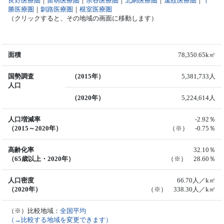
良野医療圏
｜
留萌医療圏
｜
宗谷医療圏
｜
北網医療圏
｜
遠紋医療圏
｜
十
勝医療圏
｜
釧路医療圏
｜
根室医療圏
（クリックすると、その地域の画面に移動します）
面積
78,350.65k㎡
国勢調査
（2015年）
5,381,733人
人口
（2020年）
5,224,614人
人口増減率
-2.92％
（2015～2020年）
（※） -0.75％
高齢化率
32.10％
（65歳以上・2020年）
（※） 28.60％
人口密度
66.70人／k㎡
（2020年）
（※） 338.30人／k㎡
（※）比較地域：
全国平均
（→比較する地域を変更できます）