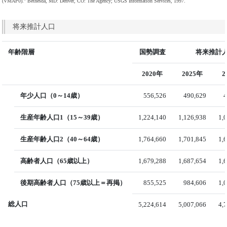
(VMAP0)." Bethesda, MD: Denver, CO: The Agency; USGS Information Services, 1997.
将来推計人口
年齢階層
国勢調査
将来推計人
2020年
2025年
2
年少人口（0～14歳）
556,526
490,629
4
生産年齢人口1（15～39歳）
1,224,140
1,126,938
1,
生産年齢人口2（40～64歳）
1,764,660
1,701,845
1,
高齢者人口（65歳以上）
1,679,288
1,687,654
1,
後期高齢者人口（75歳以上＝再掲）
855,525
984,606
1,
総人口
5,224,614
5,007,066
4,