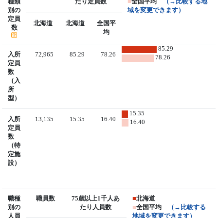
種類
たり定員数
■
全国平均
（→比較する地
別の
域を変更できます）
定員
北海道
北海道
全国平
数
均
85.29
入所
72,965
85.29
78.26
78.26
定員
数
（入
所
型）
15.35
入所
13,135
15.35
16.40
16.40
定員
数
（特
定施
設）
職種
職員数
75歳以上1千人あ
■
北海道
別の
たり人員数
■
全国平均
（→比較する
人員
地域を変更できます）