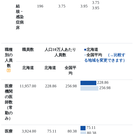
3.75
結
196
3.75
3.95
3.95
核・
感染
症病
床
職種
職員数
人口10万人あたり
■
北海道
別の
人員数
■
全国平均
（→比較す
人員
る地域を変更できます）
数
北海道
北海道
全国平
均
228.86
医療
11,957.00
228.86
256.98
256.98
機関
の医
師数
（常
勤の
み）
75.11
医療
3,924.00
75.11
80.38
80.38