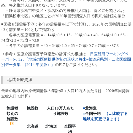
め、将来推計人口も0となっています。
・静岡県浜松市中央区・浜名区の将来推計人口は、両区に分割された
「旧浜松市北区」の地区ごとの2020年国勢調査人口で将来推計値を按分
■医療介護需要予測：各年の需要量を以下で計算し、2020年の国勢調査に基
づく需要量＝100として指数化
・各年の医療需要量＝～14歳×0.6＋15～39歳×0.4＋40～64歳×1.0＋65～
74歳×2.3＋75歳～×3.9
・各年の介護需要量＝40～64歳×1.0＋65～74歳×9.7＋75歳～×87.3
＜参考＞医療介護需要予測指数の計算式の根拠は、
日医総研ワーキングペ
ーパーNo.323「地域の医療提供体制の現状と将来- 都道府県別・二次医療圏
別データ集 -（2014 年度版）」
のP17をご参照ください。
地域医療資源
最新の地域内医療機関情報の集計値（人口10万人あたりは、2020年国勢調
査総人口で計算）
施設種
施設数
人口10万人あた
■
北海道
類別の
り施設数
■
全国平均
（→比較する
施設数
地域を変更できます）
北海道
北海道
全国平
均