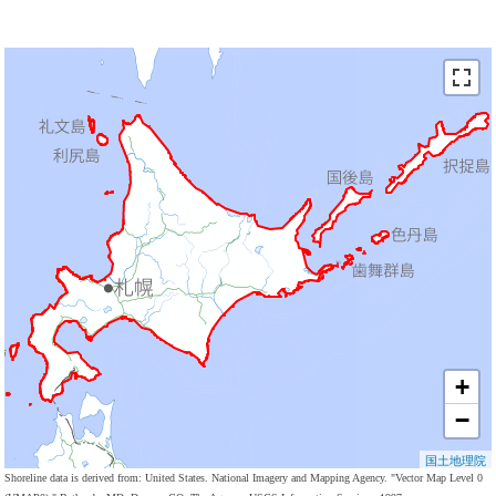
+
−
国土地理院
Shoreline data is derived from: United States. National Imagery and Mapping Agency. "Vector Map Level 0