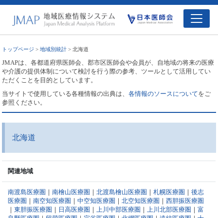
トップページ
>
地域別統計
> 北海道
JMAPは、各都道府県医師会、郡市区医師会や会員が、自地域の将来の医療
や介護の提供体制について検討を行う際の参考、ツールとして活用してい
ただくことを目的としています。
当サイトで使用している各種情報の出典は、
各情報のソースについて
をご
参照ください。
北海道
関連地域
南渡島医療圏
｜
南檜山医療圏
｜
北渡島檜山医療圏
｜
札幌医療圏
｜
後志
医療圏
｜
南空知医療圏
｜
中空知医療圏
｜
北空知医療圏
｜
西胆振医療圏
｜
東胆振医療圏
｜
日高医療圏
｜
上川中部医療圏
｜
上川北部医療圏
｜
富