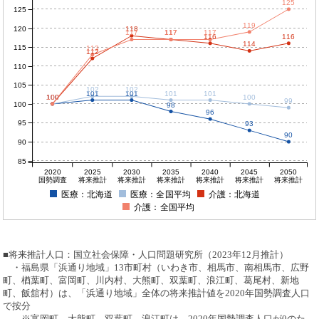
125
125
119
120
118
117
117
117
117
116
116
114
115
113
112
110
105
102
102
101
101
101
101
100
100
100
100
100
99
100
98
96
95
93
90
90
85
2020
2025
2030
2035
2040
2045
2050
国勢調査
将来推計
将来推計
将来推計
将来推計
将来推計
将来推計
医療：北海道
医療：全国平均
介護：北海道
介護：全国平均
■将来推計人口：国立社会保障・人口問題研究所（2023年12月推計）
・福島県「浜通り地域」13市町村（いわき市、相馬市、南相馬市、広野
町、楢葉町、富岡町、川内村、大熊町、双葉町、浪江町、葛尾村、新地
町、飯舘村）は、「浜通り地域」全体の将来推計値を2020年国勢調査人口
で按分
※富岡町、大熊町、双葉町、浪江町は、2020年国勢調査人口が0のた