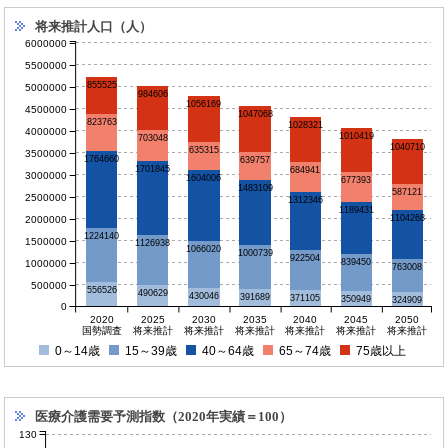
将来推計人口（人）
6000000
5500000
855525
5000000
984606
1056169
4500000
1047068
823763
1028321
4000000
1010419
703048
1040710
635315
3500000
1764660
639757
1701845
684941
3000000
1604006
677393
1483109
587121
2500000
1312346
1189431
1104268
2000000
1224140
1500000
1126938
1066020
1000739
922504
839450
1000000
763008
500000
556526
490629
430046
391689
371105
350949
324909
0
2020
2025
2030
2035
2040
2045
2050
国勢調査
将来推計
将来推計
将来推計
将来推計
将来推計
将来推計
0～14歳
15～39歳
40～64歳
65～74歳
75歳以上
医療介護需要予測指数（2020年実績＝100）
130