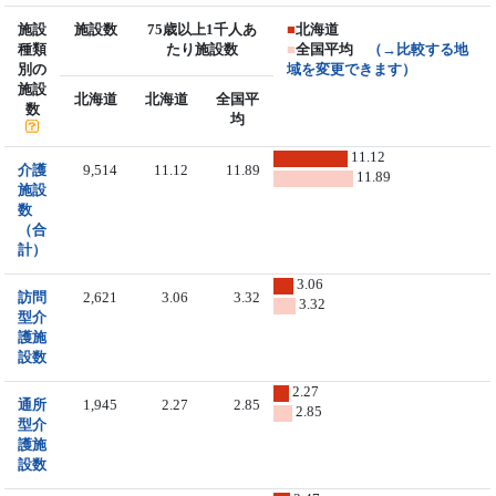
施設
施設数
75歳以上1千人あ
■
北海道
種類
たり施設数
■
全国平均
（→比較する地
別の
域を変更できます）
施設
北海道
北海道
全国平
数
均
11.12
介護
9,514
11.12
11.89
11.89
施設
数
（合
計）
3.06
訪問
2,621
3.06
3.32
3.32
型介
護施
設数
2.27
通所
1,945
2.27
2.85
2.85
型介
護施
設数