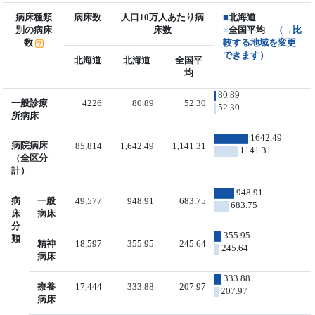
病床種類
病床数
人口10万人あたり病
■
北海道
別の病床
床数
■
全国平均
（→比
数
較する地域を変更
できます）
北海道
北海道
全国平
均
80.89
一般診療
4226
80.89
52.30
52.30
所病床
1642.49
病院病床
85,814
1,642.49
1,141.31
1141.31
（全区分
計）
948.91
病
一般
49,577
948.91
683.75
683.75
床
病床
分
355.95
類
精神
18,597
355.95
245.64
245.64
病床
333.88
療養
17,444
333.88
207.97
207.97
病床