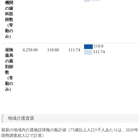
機関
の歯
科医
師数
（常
勤の
み）
119.8
保険
6,259.00
119.80
111.74
111.74
薬局
の薬
剤師
数
（常
勤の
み）
地域介護資源
最新の地域内介護施設情報の集計値（75歳以上人口1千人あたりは、2020年
国勢調査総人口で計算）