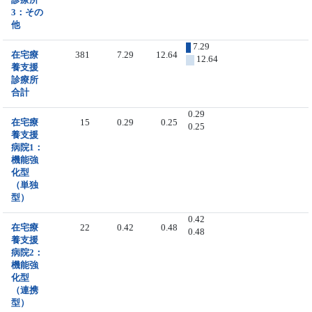
3：その
他
7.29
在宅療
381
7.29
12.64
12.64
養支援
診療所
合計
0.29
在宅療
15
0.29
0.25
0.25
養支援
病院1：
機能強
化型
（単独
型）
0.42
在宅療
22
0.42
0.48
0.48
養支援
病院2：
機能強
化型
（連携
型）