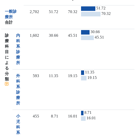
51.72
一般診
2,702
51.72
70.32
70.32
療所
合計
30.66
診
内
1,602
30.66
45.51
45.51
療
科
科
系
目
診
に
療
よ
所
る
11.35
分
外
593
11.35
19.15
19.15
類
科
系
診
療
所
8.71
小
455
8.71
16.01
16.01
児
科
系