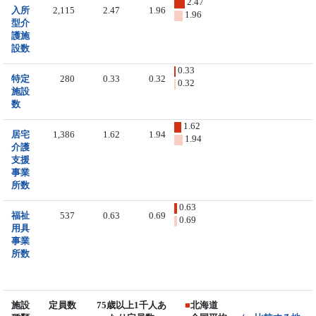
2.47
入所
2,115
2.47
1.96
1.96
型介
護施
設数
0.33
特定
280
0.33
0.32
0.32
施設
数
1.62
居宅
1,386
1.62
1.94
1.94
介護
支援
事業
所数
0.63
福祉
537
0.63
0.69
0.69
用具
事業
所数
施設
定員数
75歳以上1千人あ
■
北海道