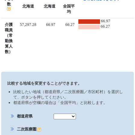
数
北海道
北海道
全国平
均
66.97
介護
57,297.28
66.97
66.27
66.27
職員
（常
勤換
算人
数）
比較する地域を変更することができます。
比較したい地域（都道府県／二次医療圏／市区町村）を選択し
て、ボタンを押してください。
都道府県が空欄の場合は「全国平均」と比較します。
都道府県
二次医療圏