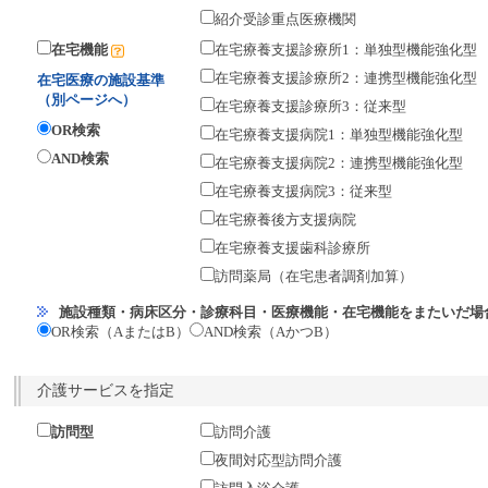
紹介受診重点医療機関
在宅機能
在宅療養支援診療所1：単独型機能強化型
在宅療養支援診療所2：連携型機能強化型
在宅医療の施設基準
（別ページへ）
在宅療養支援診療所3：従来型
OR検索
在宅療養支援病院1：単独型機能強化型
AND検索
在宅療養支援病院2：連携型機能強化型
在宅療養支援病院3：従来型
在宅療養後方支援病院
在宅療養支援歯科診療所
訪問薬局（在宅患者調剤加算）
施設種類・病床区分・診療科目・医療機能・在宅機能をまたいだ場
OR検索（AまたはB）
AND検索（AかつB）
介護サービスを指定
訪問型
訪問介護
夜間対応型訪問介護