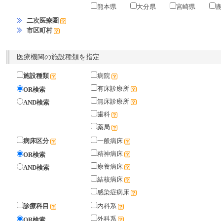
熊本県
大分県
宮崎県
二次医療圏
市区町村
医療機関の施設種類を指定
施設種類
病院
有床診療所
OR検索
無床診療所
AND検索
歯科
薬局
病床区分
一般病床
精神病床
OR検索
療養病床
AND検索
結核病床
感染症病床
診療科目
内科系
外科系
OR検索