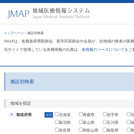
トップページ
> 施設別検索
JMAPは、各都道府県医師会、郡市区医師会や会員が、自地域の将来の医
当サイトで使用している各種情報の出典は、
各情報のソースについて
をご
施設別検索
地域を指定
都道府県
北海道
青森県
岩手県
必須
新潟県
富山県
石川県
奈良県
和歌山県
鳥取県