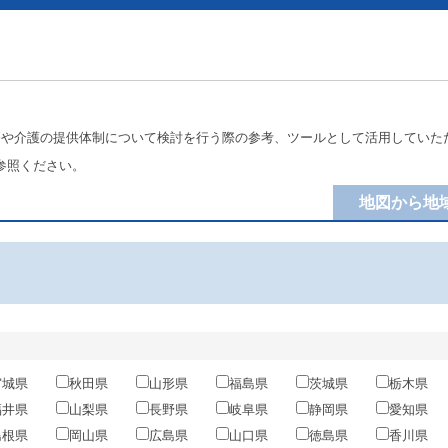
療や介護の提供体制について検討を行う際の参考、ツールとして活用していた
参照ください。
地図から地
宮城県
秋田県
山形県
福島県
茨城県
栃木県
福井県
山梨県
長野県
岐阜県
静岡県
愛知県
島根県
岡山県
広島県
山口県
徳島県
香川県