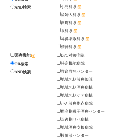
小児科系
AND検索
産婦人科系
皮膚科系
眼科系
耳鼻咽喉科系
精神科系
医療機能
DPC対象病院
特定機能病院
OR検索
救命救急センター
AND検索
地域包括診療加算
地域包括医療病棟
地域包括ケア病棟
がん診療拠点病院
周産期母子医療センター
回復期リハ病棟
地域医療支援病院
検健診センター