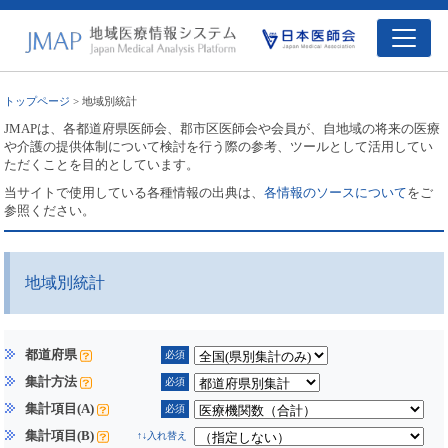
トップページ
> 地域別統計
JMAPは、各都道府県医師会、郡市区医師会や会員が、自地域の将来の医療
や介護の提供体制について検討を行う際の参考、ツールとして活用してい
ただくことを目的としています。
当サイトで使用している各種情報の出典は、
各情報のソースについて
をご
参照ください。
地域別統計
都道府県
必須
集計方法
必須
集計項目(A)
必須
集計項目(B)
↑↓入れ替え