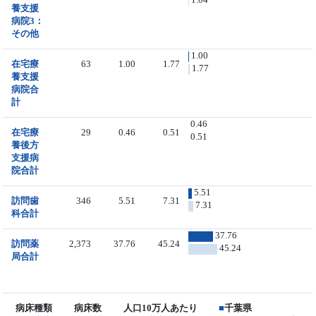
養支援
病院3：
その他
1.00
在宅療
63
1.00
1.77
1.77
養支援
病院合
計
0.46
在宅療
29
0.46
0.51
0.51
養後方
支援病
院合計
5.51
訪問歯
346
5.51
7.31
7.31
科合計
37.76
訪問薬
2,373
37.76
45.24
45.24
局合計
病床種類
病床数
人口10万人あたり
■
千葉県