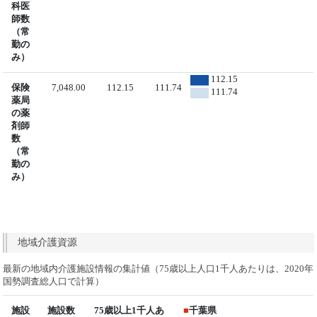
科医
師数
（常
勤の
み）
112.15
保険
7,048.00
112.15
111.74
111.74
薬局
の薬
剤師
数
（常
勤の
み）
地域介護資源
最新の地域内介護施設情報の集計値（75歳以上人口1千人あたりは、2020年
国勢調査総人口で計算）
施設
施設数
75歳以上1千人あ
■
千葉県