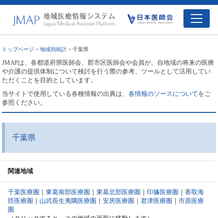
トップページ
>
地域別統計
> 千葉県
JMAPは、各都道府県医師会、郡市区医師会や会員が、自地域の将来の医療
や介護の提供体制について検討を行う際の参考、ツールとして活用してい
ただくことを目的としています。
当サイトで使用している各種情報の出典は、
各情報のソースについて
をご
参照ください。
千葉県
関連地域
千葉医療圏
｜
東葛南部医療圏
｜
東葛北部医療圏
｜
印旛医療圏
｜
香取海
匝医療圏
｜
山武長生夷隅医療圏
｜
安房医療圏
｜
君津医療圏
｜
市原医療
圏