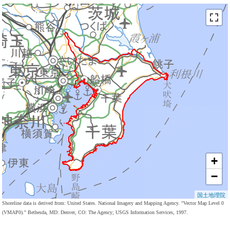
+
−
国土地理院
Shoreline data is derived from: United States. National Imagery and Mapping Agency. "Vector Map Level 0
(VMAP0)." Bethesda, MD: Denver, CO: The Agency; USGS Information Services, 1997.