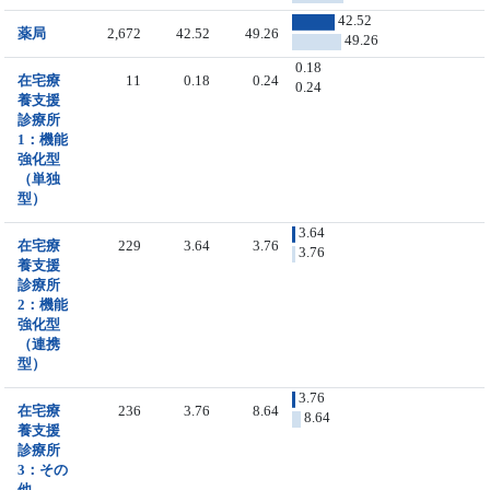
42.52
薬局
2,672
42.52
49.26
49.26
0.18
在宅療
11
0.18
0.24
0.24
養支援
診療所
1：機能
強化型
（単独
型）
3.64
在宅療
229
3.64
3.76
3.76
養支援
診療所
2：機能
強化型
（連携
型）
3.76
在宅療
236
3.76
8.64
8.64
養支援
診療所
3：その
他