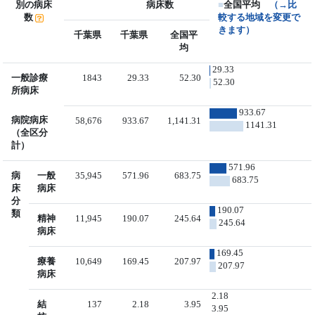
別の病床
病床数
■
全国平均
（→比
数
較する地域を変更で
きます）
千葉県
千葉県
全国平
均
29.33
一般診療
1843
29.33
52.30
52.30
所病床
933.67
病院病床
58,676
933.67
1,141.31
1141.31
（全区分
計）
571.96
病
一般
35,945
571.96
683.75
683.75
床
病床
分
190.07
類
精神
11,945
190.07
245.64
245.64
病床
169.45
療養
10,649
169.45
207.97
207.97
病床
2.18
結
137
2.18
3.95
3.95