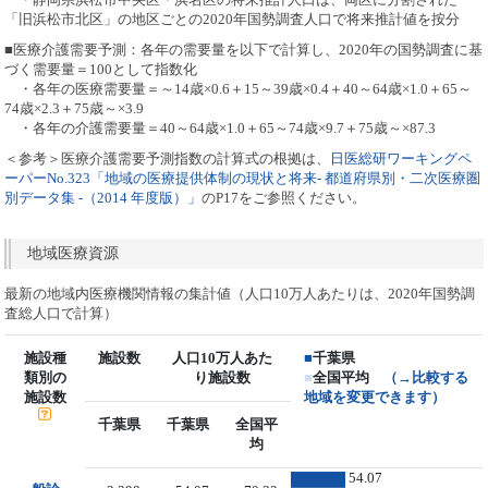
「旧浜松市北区」の地区ごとの2020年国勢調査人口で将来推計値を按分
■医療介護需要予測：各年の需要量を以下で計算し、2020年の国勢調査に基
づく需要量＝100として指数化
・各年の医療需要量＝～14歳×0.6＋15～39歳×0.4＋40～64歳×1.0＋65～
74歳×2.3＋75歳～×3.9
・各年の介護需要量＝40～64歳×1.0＋65～74歳×9.7＋75歳～×87.3
＜参考＞医療介護需要予測指数の計算式の根拠は、
日医総研ワーキングペ
ーパーNo.323「地域の医療提供体制の現状と将来- 都道府県別・二次医療圏
別データ集 -（2014 年度版）」
のP17をご参照ください。
地域医療資源
最新の地域内医療機関情報の集計値（人口10万人あたりは、2020年国勢調
査総人口で計算）
施設種
施設数
人口10万人あた
■
千葉県
類別の
り施設数
■
全国平均
（→比較する
施設数
地域を変更できます）
千葉県
千葉県
全国平
均
54.07