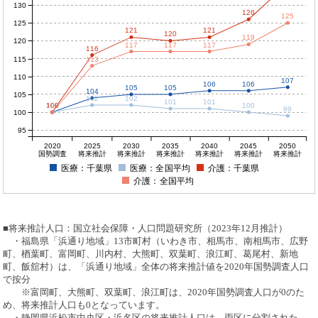
130
126
125
125
121
121
120
119
120
117
117
117
116
115
113
110
107
106
106
105
105
104
105
102
102
101
101
100
100
100
100
100
99
100
95
2020
2025
2030
2035
2040
2045
2050
国勢調査
将来推計
将来推計
将来推計
将来推計
将来推計
将来推計
医療：千葉県
医療：全国平均
介護：千葉県
介護：全国平均
■将来推計人口：国立社会保障・人口問題研究所（2023年12月推計）
・福島県「浜通り地域」13市町村（いわき市、相馬市、南相馬市、広野
町、楢葉町、富岡町、川内村、大熊町、双葉町、浪江町、葛尾村、新地
町、飯舘村）は、「浜通り地域」全体の将来推計値を2020年国勢調査人口
で按分
※富岡町、大熊町、双葉町、浪江町は、2020年国勢調査人口が0のた
め、将来推計人口も0となっています。
・静岡県浜松市中央区・浜名区の将来推計人口は、両区に分割された