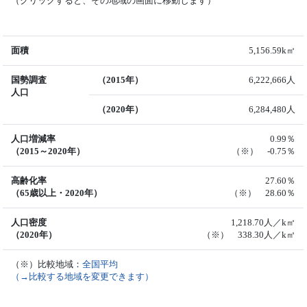
（クリックすると、その地域の画面に移動します）
面積
5,156.59k㎡
国勢調査
（2015年）
6,222,666人
人口
（2020年）
6,284,480人
人口増減率
0.99％
（2015～2020年）
（※） -0.75％
高齢化率
27.60％
（65歳以上・2020年）
（※） 28.60％
人口密度
1,218.70人／k㎡
（2020年）
（※） 338.30人／k㎡
（※）比較地域：
全国平均
（→比較する地域を変更できます）