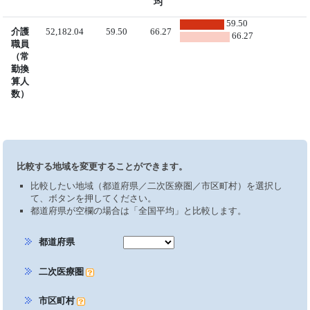
均
59.50
介護
52,182.04
59.50
66.27
66.27
職員
（常
勤換
算人
数）
比較する地域を変更することができます。
比較したい地域（都道府県／二次医療圏／市区町村）を選択し
て、ボタンを押してください。
都道府県が空欄の場合は「全国平均」と比較します。
都道府県
二次医療圏
市区町村