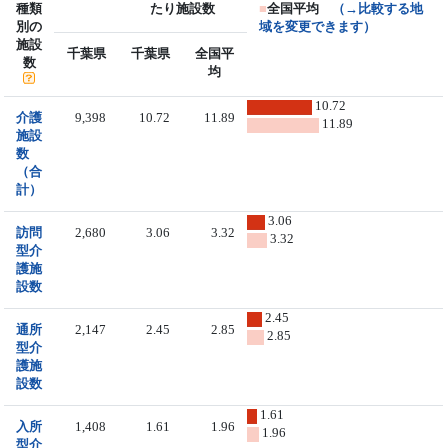
種類
たり施設数
■
全国平均
（→比較する地
別の
域を変更できます）
施設
千葉県
千葉県
全国平
数
均
10.72
介護
9,398
10.72
11.89
11.89
施設
数
（合
計）
3.06
訪問
2,680
3.06
3.32
3.32
型介
護施
設数
2.45
通所
2,147
2.45
2.85
2.85
型介
護施
設数
1.61
入所
1,408
1.61
1.96
1.96
型介