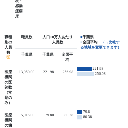
核・
感染
症病
床
職種
職員数
人口10万人あたり
■
千葉県
別の
人員数
■
全国平均
（→比較す
人員
る地域を変更できます）
数
千葉県
千葉県
全国平
均
221.98
医療
13,950.00
221.98
256.98
256.98
機関
の医
師数
（常
勤の
み）
79.8
医療
5,015.00
79.80
80.38
80.38
機関
の歯