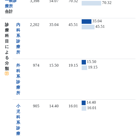
一般診
3,398
54.07
70.32
70.32
療所
合計
35.04
診
内
2,202
35.04
45.51
45.51
療
科
科
系
目
診
に
療
よ
所
る
15.50
分
外
974
15.50
19.15
19.15
類
科
系
診
療
所
14.40
小
905
14.40
16.01
16.01
児
科
系
診
療