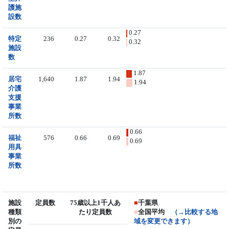
護施
設数
0.27
特定
236
0.27
0.32
0.32
施設
数
1.87
居宅
1,640
1.87
1.94
1.94
介護
支援
事業
所数
0.66
福祉
576
0.66
0.69
0.69
用具
事業
所数
施設
定員数
75歳以上1千人あ
■
千葉県
種類
たり定員数
■
全国平均
（→比較する地
別の
域を変更できます）