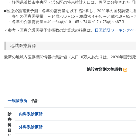
・静岡県浜松市中央区・浜名区の将来推計人口は、両区に分割された「旧
■医療介護需要予測：各年の需要量を以下で計算し、2020年の国勢調査に
・各年の医療需要量＝～14歳×0.6＋15～39歳×0.4＋40～64歳×1.0＋65～74
・各年の介護需要量＝40～64歳×1.0＋65～74歳×9.7＋75歳～×87.3
＜参考＞医療介護需要予測指数の計算式の根拠は、
日医総研ワーキングペー
地域医療資源
最新の地域内医療機関情報の集計値（人口10万人あたりは、2020年国勢
施設種類別の施設数
一般診療所
合計
診
内科系診療所
療
科
外科系診療所
目
に