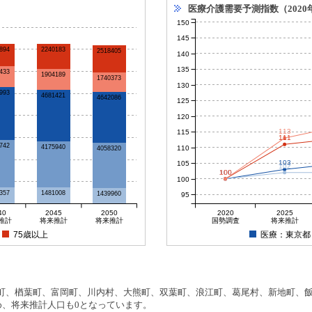
医療介護需要予測指数（2020
150
145
894
2240183
2518405
140
135
433
1904189
1740373
130
993
4681421
4642086
125
120
113
115
111
742
4175940
110
4058320
103
105
102
100
100
100
100
100
357
1481008
1439960
95
40
2045
2050
2020
2025
推計
将来推計
将来推計
国勢調査
将来推計
75歳以上
医療：東京都
、楢葉町、富岡町、川内村、大熊町、双葉町、浪江町、葛尾村、新地町、飯舘
め、将来推計人口も0となっています。