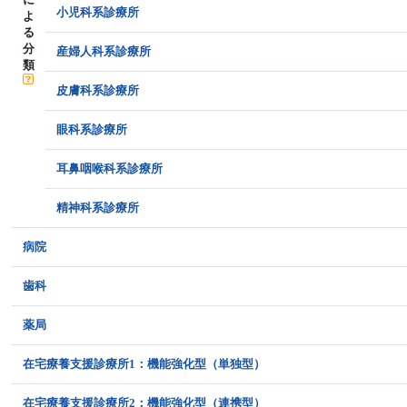
小児科系診療所
よ
る
分
産婦人科系診療所
類
皮膚科系診療所
眼科系診療所
耳鼻咽喉科系診療所
精神科系診療所
病院
歯科
薬局
在宅療養支援診療所1：機能強化型（単独型）
在宅療養支援診療所2：機能強化型（連携型）