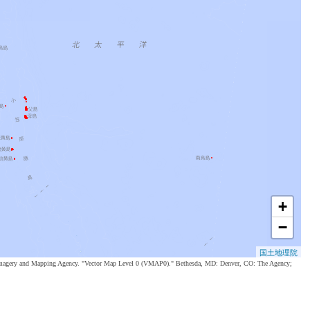
+
−
国土地理院
al Imagery and Mapping Agency. "Vector Map Level 0 (VMAP0)." Bethesda, MD: Denver, CO: The Agency;