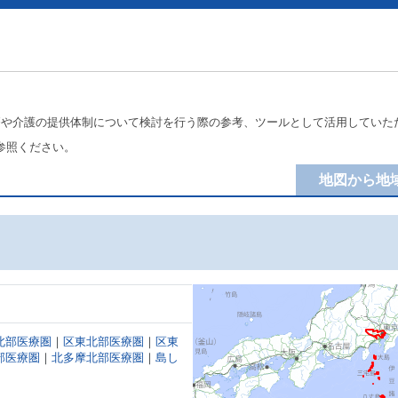
療や介護の提供体制について検討を行う際の参考、ツールとして活用していた
参照ください。
地図から地
北部医療圏
｜
区東北部医療圏
｜
区東
部医療圏
｜
北多摩北部医療圏
｜
島し