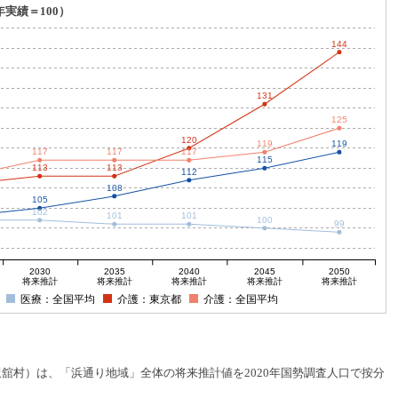
年実績＝100）
144
131
125
120
119
119
117
117
117
115
113
113
112
108
105
102
101
101
100
99
2030
2035
2040
2045
2050
将来推計
将来推計
将来推計
将来推計
将来推計
医療：全国平均
介護：東京都
介護：全国平均
村）は、「浜通り地域」全体の将来推計値を2020年国勢調査人口で按分