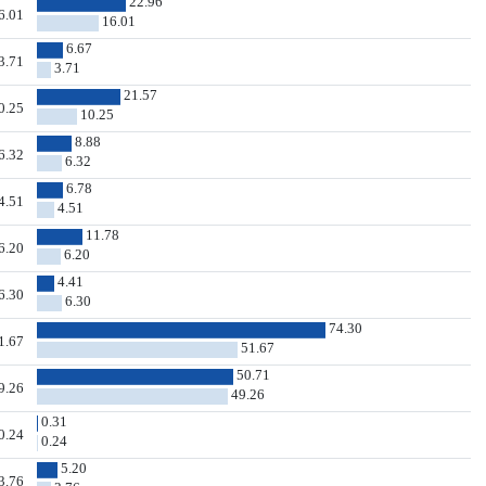
22.96
6.01
16.01
6.67
3.71
3.71
21.57
0.25
10.25
8.88
6.32
6.32
6.78
4.51
4.51
11.78
6.20
6.20
4.41
6.30
6.30
74.30
1.67
51.67
50.71
9.26
49.26
0.31
0.24
0.24
5.20
3.76