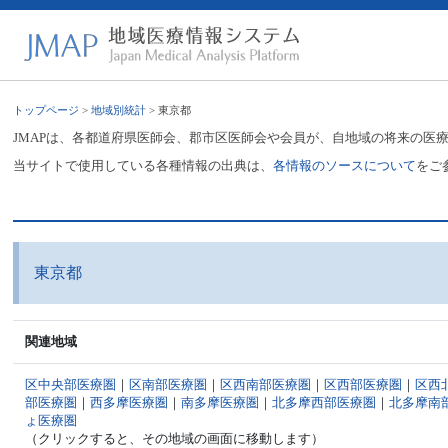
トップページ
>
地域別統計
> 東京都
JMAPは、各都道府県医師会、郡市区医師会や会員が、自地域の将来の医
当サイトで使用している各種情報の出典は、
各情報のソースについて
をご
東京都
関連地域
区中央部医療圏
｜
区南部医療圏
｜
区西南部医療圏
｜
区西部医療圏
｜
区西
部医療圏
｜
西多摩医療圏
｜
南多摩医療圏
｜
北多摩西部医療圏
｜
北多摩南
ょ医療圏
（クリックすると、その地域の画面に移動します）