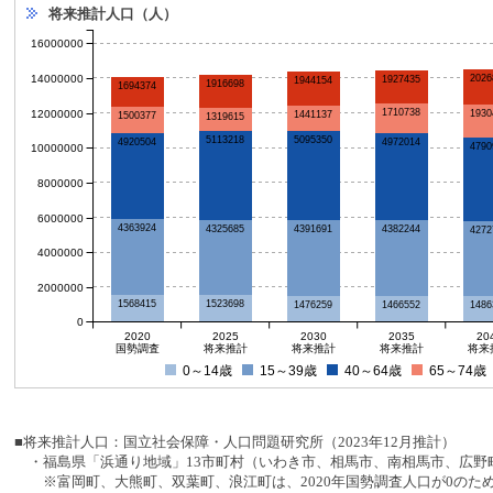
将来推計人口（人）
16000000
14000000
2026
1927435
1944154
1916698
1694374
1710738
12000000
1930
1441137
1500377
1319615
5095350
5113218
4920504
4972014
4790
10000000
8000000
6000000
4363924
4391691
4325685
4382244
4272
4000000
2000000
1568415
1523698
1486
1476259
1466552
0
2020
2025
2030
2035
20
国勢調査
将来推計
将来推計
将来推計
将来
0～14歳
15～39歳
40～64歳
65～74歳
■将来推計人口：国立社会保障・人口問題研究所（2023年12月推計）
・福島県「浜通り地域」13市町村（いわき市、相馬市、南相馬市、広野町
※富岡町、大熊町、双葉町、浪江町は、2020年国勢調査人口が0のた