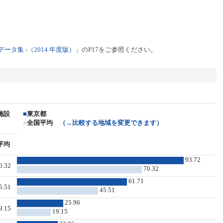
タ集 -（2014 年度版）」
のP17をご参照ください。
施設
■
東京都
■
全国平均
（→比較する地域を変更できます）
平均
93.72
0.32
70.32
61.71
5.51
45.51
25.96
9.15
19.15