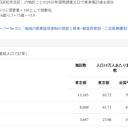
浜松市北区」の地区ごとの2020年国勢調査人口で将来推計値を按分
基づく需要量＝100として指数化
歳×2.3＋75歳～×3.9
パーNo.323「地域の医療提供体制の現状と将来- 都道府県別・二次医療圏別デー
調査総人口で計算）
施設数
人口10万人あたり
数
東京都
東京都
全国
13,165
93.72
7
8,669
61.71
4
3,647
25.96
1