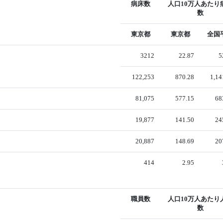
病床数
人口10万人あたり
数
東京都
東京都
全国
3212
22.87
5
122,253
870.28
1,14
81,075
577.15
68
19,877
141.50
24
20,887
148.69
20
414
2.95
職員数
人口10万人あたり
数