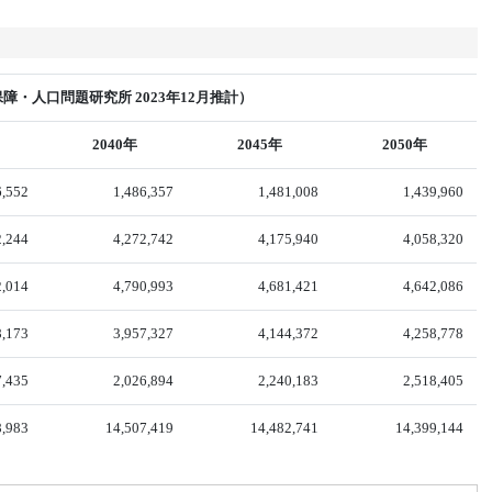
・人口問題研究所 2023年12月推計）
2040年
2045年
2050年
6,552
1,486,357
1,481,008
1,439,960
2,244
4,272,742
4,175,940
4,058,320
2,014
4,790,993
4,681,421
4,642,086
8,173
3,957,327
4,144,372
4,258,778
7,435
2,026,894
2,240,183
2,518,405
8,983
14,507,419
14,482,741
14,399,144