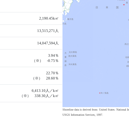
2,190.45k㎡
13,515,271人
14,047,594人
3.94％
（※） -0.75％
22.70％
（※） 28.60％
6,413.10人／k㎡
（※） 338.30人／k㎡
Shoreline data is derived from: United States. Nation
USGS Information Services, 1997.