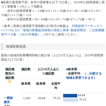
■医療介護需要予測：各年の需要量を以下で計算し、2020年の国勢調査に基
づく需要量＝100として指数化
・各年の医療需要量＝～14歳×0.6＋15～39歳×0.4＋40～64歳×1.0＋65～
74歳×2.3＋75歳～×3.9
・各年の介護需要量＝40～64歳×1.0＋65～74歳×9.7＋75歳～×87.3
＜参考＞医療介護需要予測指数の計算式の根拠は、
日医総研ワーキングペ
ーパーNo.323「地域の医療提供体制の現状と将来- 都道府県別・二次医療圏
別データ集 -（2014 年度版）」
のP17をご参照ください。
地域医療資源
最新の地域内医療機関情報の集計値（人口10万人あたりは、2020年国勢調
査総人口で計算）
施設種
施設数
人口10万人あた
■
岐阜県
類別の
り施設数
■
全国平均
（→比較する
施設数
地域を変更できます）
岐阜県
岐阜県
全国平
均
64.84
一般診
1,283
64.84
70.32
70.32
療所