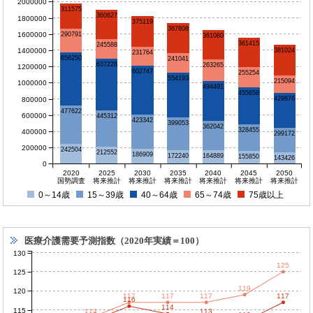
2000000
311575
360627
1800000
375119
367608
1600000
290791
361080
361415
245588
1400000
381024
231764
656250
241041
637228
263265
1200000
602747
255254
554193
215094
1000000
494491
455658
429676
800000
477622
600000
445312
423342
399053
362042
328455
400000
299172
200000
242504
212552
186909
172240
164889
155850
143426
0
2020
2025
2030
2035
2040
2045
2050
国勢調査
将来推計
将来推計
将来推計
将来推計
将来推計
将来推計
0～14歳
15～39歳
40～64歳
65～74歳
75歳以上
医療介護需要予測指数（2020年実績＝100）
130
125
125
119
120
117
117
117
117
116
114
115
113
113