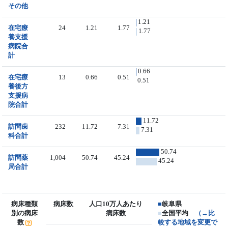
その他
1.21
在宅療
24
1.21
1.77
1.77
養支援
病院合
計
0.66
在宅療
13
0.66
0.51
0.51
養後方
支援病
院合計
11.72
訪問歯
232
11.72
7.31
7.31
科合計
50.74
訪問薬
1,004
50.74
45.24
45.24
局合計
病床種類
病床数
人口10万人あたり
■
岐阜県
別の病床
病床数
■
全国平均
（→比
数
較する地域を変更で