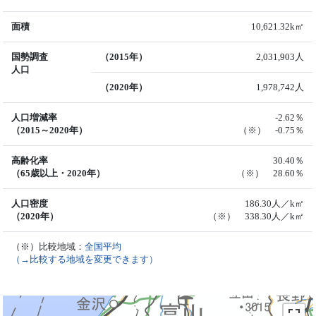
面積
10,621.32k㎡
国勢調査
（2015年）
2,031,903人
人口
（2020年）
1,978,742人
人口増減率
-2.62％
（2015～2020年）
（※） -0.75％
高齢化率
30.40％
（65歳以上・2020年）
（※） 28.60％
人口密度
186.30人／k㎡
（2020年）
（※） 338.30人／k㎡
（※）比較地域：
全国平均
（→比較する地域を変更できます）