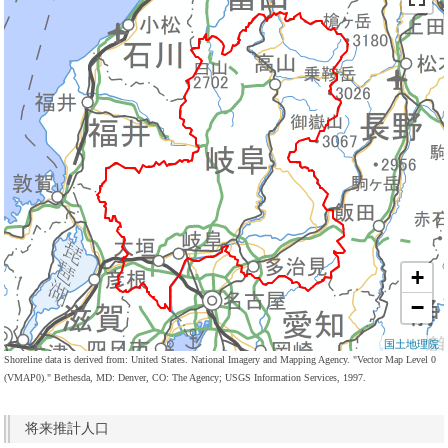
+
−
国土地理院
Shoreline data is derived from: United States. National Imagery and Mapping Agency. "Vector Map Level 0
(VMAP0)." Bethesda, MD: Denver, CO: The Agency; USGS Information Services, 1997.
将来推計人口