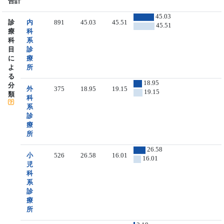
合計
45.03
診
内
891
45.03
45.51
45.51
療
科
科
系
目
診
に
療
よ
所
る
18.95
分
外
375
18.95
19.15
19.15
類
科
系
診
療
所
26.58
小
526
26.58
16.01
16.01
児
科
系
診
療
所