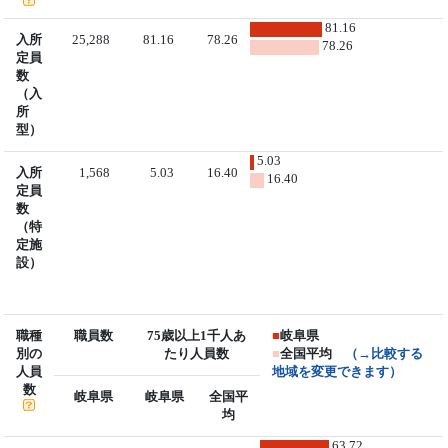
81.16
入所
25,288
81.16
78.26
78.26
定員
数
（入
所
型）
5.03
入所
1,568
5.03
16.40
16.40
定員
数
（特
定施
設）
職種
職員数
75歳以上1千人あ
■
岐阜県
別の
たり人員数
■
全国平均
（→比較する
人員
地域を変更できます）
数
岐阜県
岐阜県
全国平
均
63.72