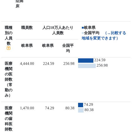
症病
床
職種
職員数
人口10万人あたり
■
岐阜県
別の
人員数
■
全国平均
（→比較する
人員
地域を変更できます）
数
岐阜県
岐阜県
全国平
均
224.59
医療
4,444.00
224.59
256.98
256.98
機関
の医
師数
（常
勤の
み）
74.29
医療
1,470.00
74.29
80.38
80.38
機関
の歯
科医
師数