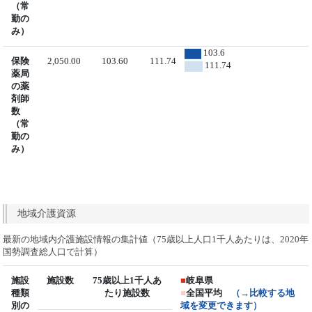
（常
勤の
み）
103.6
保険
2,050.00
103.60
111.74
111.74
薬局
の薬
剤師
数
（常
勤の
み）
地域介護資源
最新の地域内介護施設情報の集計値（75歳以上人口1千人あたりは、2020年
国勢調査総人口で計算）
施設
施設数
75歳以上1千人あ
■
岐阜県
種類
たり施設数
■
全国平均
（→比較する地
別の
域を変更できます）