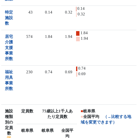
0.14
特定
43
0.14
0.32
0.32
施設
数
1.84
居宅
574
1.84
1.94
1.94
介護
支援
事業
所数
0.74
福祉
230
0.74
0.69
0.69
用具
事業
所数
施設
定員数
75歳以上1千人あ
■
岐阜県
種類
たり定員数
■
全国平均
（→比較する地
別の
域を変更できます）
定員
岐阜県
岐阜県
全国平
数
均