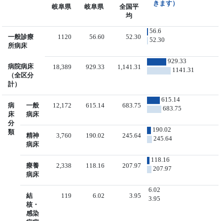
きます）
岐阜県
岐阜県
全国平
均
56.6
一般診療
1120
56.60
52.30
52.30
所病床
929.33
病院病床
18,389
929.33
1,141.31
1141.31
（全区分
計）
615.14
病
一般
12,172
615.14
683.75
683.75
床
病床
分
190.02
類
精神
3,760
190.02
245.64
245.64
病床
118.16
療養
2,338
118.16
207.97
207.97
病床
6.02
結
119
6.02
3.95
3.95
核・
感染