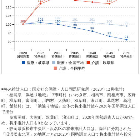
112
112
110
105
102
102
101
101
101
100
100
100
100
100
100
99
100
98
96
95
93
91
90
2020
2025
2030
2035
2040
2045
2050
国勢調査
将来推計
将来推計
将来推計
将来推計
将来推計
将来推計
医療：岐阜県
医療：全国平均
介護：岐阜県
介護：全国平均
■将来推計人口：国立社会保障・人口問題研究所（2023年12月推計）
・福島県「浜通り地域」13市町村（いわき市、相馬市、南相馬市、広野
町、楢葉町、富岡町、川内村、大熊町、双葉町、浪江町、葛尾村、新地
町、飯舘村）は、「浜通り地域」全体の将来推計値を2020年国勢調査人口
で按分
※富岡町、大熊町、双葉町、浪江町は、2020年国勢調査人口が0のた
め、将来推計人口も0となっています。
・静岡県浜松市中央区・浜名区の将来推計人口は、両区に分割された
「旧浜松市北区」の地区ごとの2020年国勢調査人口で将来推計値を按分