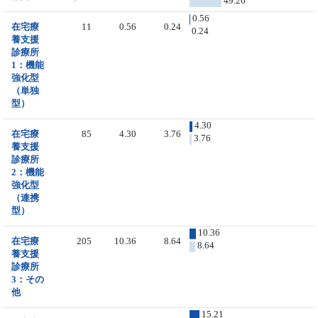
49.26
0.56
在宅療
11
0.56
0.24
0.24
養支援
診療所
1：機能
強化型
（単独
型）
4.30
在宅療
85
4.30
3.76
3.76
養支援
診療所
2：機能
強化型
（連携
型）
10.36
在宅療
205
10.36
8.64
8.64
養支援
診療所
3：その
他
15.21