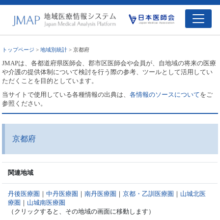
トップページ
>
地域別統計
> 京都府
JMAPは、各都道府県医師会、郡市区医師会や会員が、自地域の将来の医療
や介護の提供体制について検討を行う際の参考、ツールとして活用してい
ただくことを目的としています。
当サイトで使用している各種情報の出典は、
各情報のソースについて
をご
参照ください。
京都府
関連地域
丹後医療圏
｜
中丹医療圏
｜
南丹医療圏
｜
京都・乙訓医療圏
｜
山城北医
療圏
｜
山城南医療圏
（クリックすると、その地域の画面に移動します）