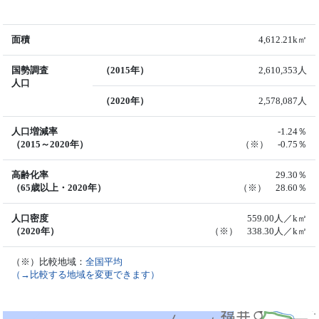
面積
4,612.21k㎡
国勢調査
（2015年）
2,610,353人
人口
（2020年）
2,578,087人
人口増減率
-1.24％
（2015～2020年）
（※） -0.75％
高齢化率
29.30％
（65歳以上・2020年）
（※） 28.60％
人口密度
559.00人／k㎡
（2020年）
（※） 338.30人／k㎡
（※）比較地域：
全国平均
（→比較する地域を変更できます）