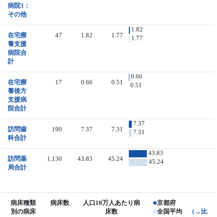
病院3：
その他
1.82
在宅療
47
1.82
1.77
1.77
養支援
病院合
計
0.66
在宅療
17
0.66
0.51
0.51
養後方
支援病
院合計
7.37
訪問歯
190
7.37
7.31
7.31
科合計
43.83
訪問薬
1,130
43.83
45.24
45.24
局合計
病床種類
病床数
人口10万人あたり病
■
京都府
別の病床
床数
■
全国平均
（→比