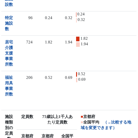
設数
0.24
特定
96
0.24
0.32
0.32
施設
数
1.82
居宅
724
1.82
1.94
1.94
介護
支援
事業
所数
0.52
福祉
206
0.52
0.69
0.69
用具
事業
所数
施設
定員数
75歳以上1千人あ
■
京都府
種類
たり定員数
■
全国平均
（→比較する地
別の
域を変更できます）
定員
京都府
京都府
全国平