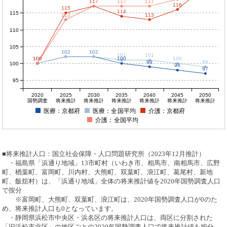
117
117
117
117
116
115
114
115
113
113
110
105
102
102
102
102
101
101
100
100
100
100
100
100
99
99
100
98
97
95
2020
2025
2030
2035
2040
2045
2050
国勢調査
将来推計
将来推計
将来推計
将来推計
将来推計
将来推計
医療：京都府
医療：全国平均
介護：京都府
介護：全国平均
■将来推計人口：国立社会保障・人口問題研究所（2023年12月推計）
・福島県「浜通り地域」13市町村（いわき市、相馬市、南相馬市、広野
町、楢葉町、富岡町、川内村、大熊町、双葉町、浪江町、葛尾村、新地
町、飯舘村）は、「浜通り地域」全体の将来推計値を2020年国勢調査人口
で按分
※富岡町、大熊町、双葉町、浪江町は、2020年国勢調査人口が0のた
め、将来推計人口も0となっています。
・静岡県浜松市中央区・浜名区の将来推計人口は、両区に分割された
「旧浜松市北区」の地区ごとの2020年国勢調査人口で将来推計値を按分