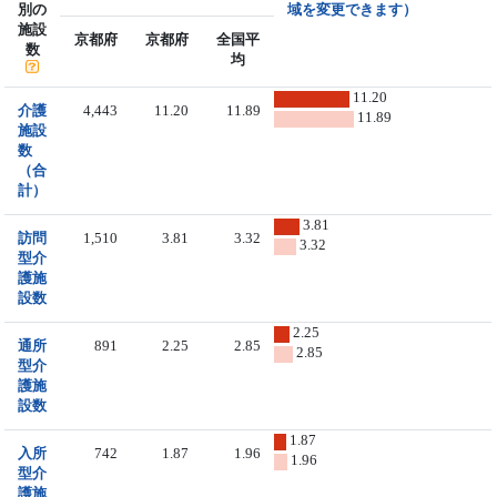
別の
域を変更できます）
施設
京都府
京都府
全国平
数
均
11.20
介護
4,443
11.20
11.89
11.89
施設
数
（合
計）
3.81
訪問
1,510
3.81
3.32
3.32
型介
護施
設数
2.25
通所
891
2.25
2.85
2.85
型介
護施
設数
1.87
入所
742
1.87
1.96
1.96
型介
護施