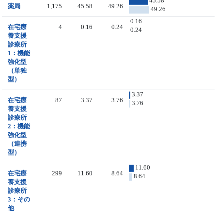
45.58
薬局
1,175
45.58
49.26
49.26
0.16
在宅療
4
0.16
0.24
0.24
養支援
診療所
1：機能
強化型
（単独
型）
3.37
在宅療
87
3.37
3.76
3.76
養支援
診療所
2：機能
強化型
（連携
型）
11.60
在宅療
299
11.60
8.64
8.64
養支援
診療所
3：その
他