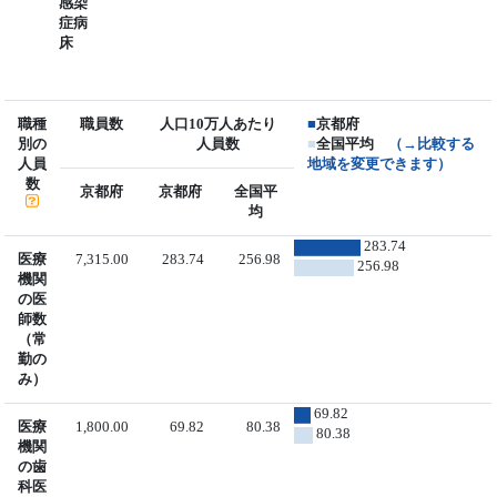
感染
症病
床
職種
職員数
人口10万人あたり
■
京都府
別の
人員数
■
全国平均
（→比較する
人員
地域を変更できます）
数
京都府
京都府
全国平
均
283.74
医療
7,315.00
283.74
256.98
256.98
機関
の医
師数
（常
勤の
み）
69.82
医療
1,800.00
69.82
80.38
80.38
機関
の歯
科医