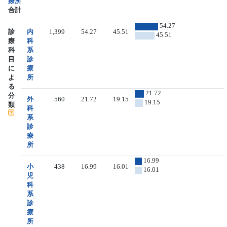
療所
合計
54.27
診
内
1,399
54.27
45.51
45.51
療
科
科
系
目
診
に
療
よ
所
る
21.72
分
外
560
21.72
19.15
19.15
類
科
系
診
療
所
16.99
小
438
16.99
16.01
16.01
児
科
系
診
療
所