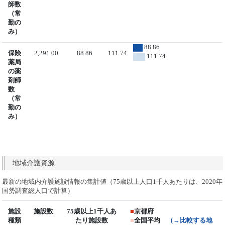
師数
（常
勤の
み）
88.86
保険
2,291.00
88.86
111.74
111.74
薬局
の薬
剤師
数
（常
勤の
み）
地域介護資源
最新の地域内介護施設情報の集計値（75歳以上人口1千人あたりは、2020年
国勢調査総人口で計算）
施設
施設数
75歳以上1千人あ
■
京都府
種類
たり施設数
■
全国平均
（→比較する地