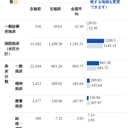
数
較する地域を変更
できます）
京都府
京都府
全国平
均
20.01
一般診療
516
20.01
52.30
52.30
所病床
1209.5
病院病床
31,182
1,209.50
1,141.31
1141.31
（全区分
計）
861.26
病
一般
22,204
861.26
683.75
683.75
床
病床
分
209.92
類
精神
5,412
209.92
245.64
245.64
病床
130.99
療養
3,377
130.99
207.97
207.97
病床
7.33
結
189
7.33
3.95
3.95
核・