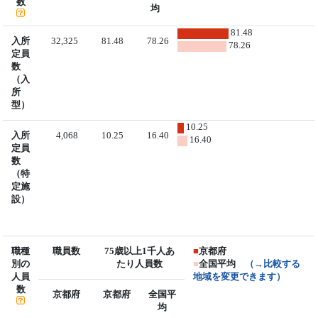
数
均
81.48
入所
32,325
81.48
78.26
78.26
定員
数
（入
所
型）
10.25
入所
4,068
10.25
16.40
16.40
定員
数
（特
定施
設）
職種
職員数
75歳以上1千人あ
■
京都府
別の
たり人員数
■
全国平均
（→比較する
人員
地域を変更できます）
数
京都府
京都府
全国平
均