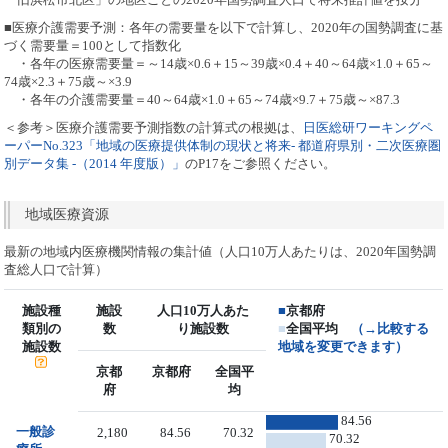
■医療介護需要予測：各年の需要量を以下で計算し、2020年の国勢調査に基
づく需要量＝100として指数化
・各年の医療需要量＝～14歳×0.6＋15～39歳×0.4＋40～64歳×1.0＋65～
74歳×2.3＋75歳～×3.9
・各年の介護需要量＝40～64歳×1.0＋65～74歳×9.7＋75歳～×87.3
＜参考＞医療介護需要予測指数の計算式の根拠は、
日医総研ワーキングペ
ーパーNo.323「地域の医療提供体制の現状と将来- 都道府県別・二次医療圏
別データ集 -（2014 年度版）」
のP17をご参照ください。
地域医療資源
最新の地域内医療機関情報の集計値（人口10万人あたりは、2020年国勢調
査総人口で計算）
施設種
施設
人口10万人あた
■
京都府
類別の
数
り施設数
■
全国平均
（→比較する
施設数
地域を変更できます）
京都
京都府
全国平
府
均
84.56
一般診
2,180
84.56
70.32
70.32