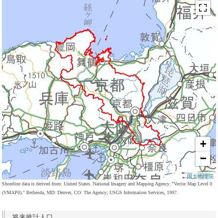
+
−
国土地理院
Shoreline data is derived from: United States. National Imagery and Mapping Agency. "Vector Map Level 0
(VMAP0)." Bethesda, MD: Denver, CO: The Agency; USGS Information Services, 1997.
将来推計人口