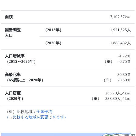
面積
7,107.57k㎡
国勢調査
（2015年）
1,921,525人
人口
（2020年）
1,888,432人
人口増減率
-1.72％
（2015～2020年）
（※） -0.75％
高齢化率
30.30％
（65歳以上・2020年）
（※） 28.60％
人口密度
265.70人／k㎡
（2020年）
（※） 338.30人／k㎡
（※）比較地域：
全国平均
（→比較する地域を変更できます）