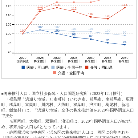
114
114
115
113
112
112
109
110
108
105
102
102
102
101
101
100
100
100
100
100
100
99
100
98
97
95
94
95
90
2020
2025
2030
2035
2040
2045
2050
国勢調査
将来推計
将来推計
将来推計
将来推計
将来推計
将来推計
医療：岡山県
医療：全国平均
介護：岡山県
介護：全国平均
■将来推計人口：国立社会保障・人口問題研究所（2023年12月推計）
・福島県「浜通り地域」13市町村（いわき市、相馬市、南相馬市、広野
町、楢葉町、富岡町、川内村、大熊町、双葉町、浪江町、葛尾村、新地
町、飯舘村）は、「浜通り地域」全体の将来推計値を2020年国勢調査人口
で按分
※富岡町、大熊町、双葉町、浪江町は、2020年国勢調査人口が0のた
め、将来推計人口も0となっています。
・静岡県浜松市中央区・浜名区の将来推計人口は、両区に分割された
「旧浜松市北区」の地区ごとの2020年国勢調査人口で将来推計値を按分