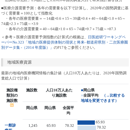
■医療介護需要予測：各年の需要量を以下で計算し、2020年の国勢調査に基
づく需要量＝100として指数化
・各年の医療需要量＝～14歳×0.6＋15～39歳×0.4＋40～64歳×1.0＋65～
74歳×2.3＋75歳～×3.9
・各年の介護需要量＝40～64歳×1.0＋65～74歳×9.7＋75歳～×87.3
＜参考＞医療介護需要予測指数の計算式の根拠は、
日医総研ワーキングペ
ーパーNo.323「地域の医療提供体制の現状と将来- 都道府県別・二次医療圏
別データ集 -（2014 年度版）」
のP17をご参照ください。
地域医療資源
最新の地域内医療機関情報の集計値（人口10万人あたりは、2020年国勢調
査総人口で計算）
施設種
施設数
人口10万人あた
■
岡山県
類別の
り施設数
■
全国平均
（→比較する
施設数
地域を変更できます）
岡山県
岡山県
全国平
均
65.93
一般診
1,245
65.93
70.32
70.32