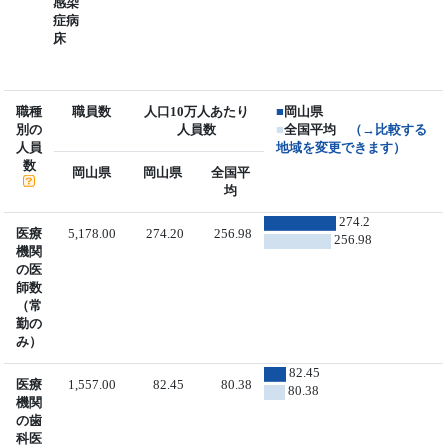
感染
症病
床
職種
職員数
人口10万人あたり
■
岡山県
別の
人員数
■
全国平均
（→比較する
人員
地域を変更できます）
数
岡山県
岡山県
全国平
均
274.2
医療
5,178.00
274.20
256.98
256.98
機関
の医
師数
（常
勤の
み）
82.45
医療
1,557.00
82.45
80.38
80.38
機関
の歯
科医