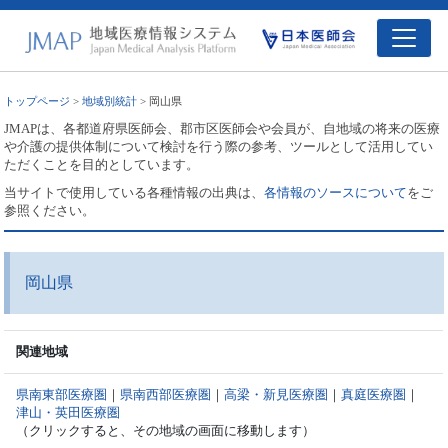
トップページ
>
地域別統計
> 岡山県
JMAPは、各都道府県医師会、郡市区医師会や会員が、自地域の将来の医療
や介護の提供体制について検討を行う際の参考、ツールとして活用してい
ただくことを目的としています。
当サイトで使用している各種情報の出典は、
各情報のソースについて
をご
参照ください。
岡山県
関連地域
県南東部医療圏
｜
県南西部医療圏
｜
高梁・新見医療圏
｜
真庭医療圏
｜
津山・英田医療圏
（クリックすると、その地域の画面に移動します）