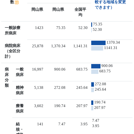
数
較する地域を変更
できます）
岡山県
岡山県
全国平
均
75.35
一般診療
1423
75.35
52.30
52.30
所病床
1370.34
病院病床
25,878
1,370.34
1,141.31
1141.31
（全区分
計）
900.06
病
一般
16,997
900.06
683.75
683.75
床
病床
分
272.08
類
精神
5,138
272.08
245.64
245.64
病床
190.74
療養
3,602
190.74
207.97
207.97
病床
7.47
結
141
7.47
3.95
3.95
核・