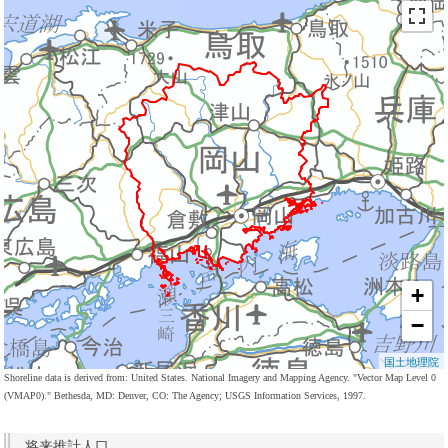
+
−
国土地理院
Shoreline data is derived from: United States. National Imagery and Mapping Agency. "Vector Map Level 0
(VMAP0)." Bethesda, MD: Denver, CO: The Agency; USGS Information Services, 1997.
将来推計人口