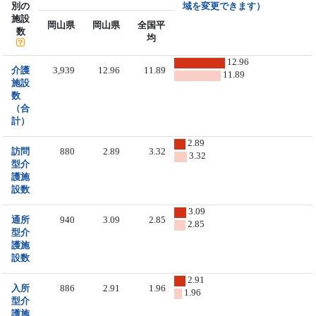
別の
域を変更できます）
施設
岡山県
岡山県
全国平
数
均
12.96
介護
3,939
12.96
11.89
11.89
施設
数
（合
計）
2.89
訪問
880
2.89
3.32
3.32
型介
護施
設数
3.09
通所
940
3.09
2.85
2.85
型介
護施
設数
2.91
入所
886
2.91
1.96
1.96
型介
護施