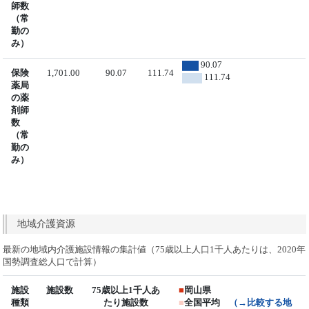
師数
（常
勤の
み）
90.07
保険
1,701.00
90.07
111.74
111.74
薬局
の薬
剤師
数
（常
勤の
み）
地域介護資源
最新の地域内介護施設情報の集計値（75歳以上人口1千人あたりは、2020年
国勢調査総人口で計算）
施設
施設数
75歳以上1千人あ
■
岡山県
種類
たり施設数
■
全国平均
（→比較する地