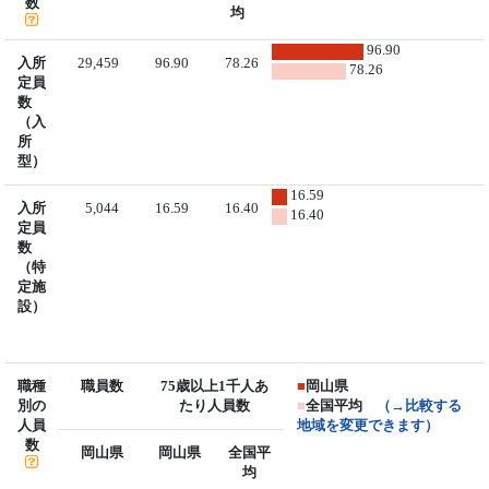
数
均
96.90
入所
29,459
96.90
78.26
78.26
定員
数
（入
所
型）
16.59
入所
5,044
16.59
16.40
16.40
定員
数
（特
定施
設）
職種
職員数
75歳以上1千人あ
■
岡山県
別の
たり人員数
■
全国平均
（→比較する
人員
地域を変更できます）
数
岡山県
岡山県
全国平
均