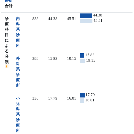
療所
合計
44.38
診
内
838
44.38
45.51
45.51
療
科
科
系
目
診
に
療
よ
所
る
15.83
分
外
299
15.83
19.15
19.15
類
科
系
診
療
所
17.79
小
336
17.79
16.01
16.01
児
科
系
診
療
所