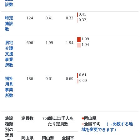
設数
0.41
特定
124
0.41
0.32
0.32
施設
数
1.99
居宅
606
1.99
1.94
1.94
介護
支援
事業
所数
0.61
福祉
186
0.61
0.69
0.69
用具
事業
所数
施設
定員数
75歳以上1千人あ
■
岡山県
種類
たり定員数
■
全国平均
（→比較する地
別の
域を変更できます）
定員
岡山県
岡山県
全国平