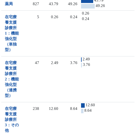
43.79
薬局
827
43.79
49.26
49.26
0.26
在宅療
5
0.26
0.24
0.24
養支援
診療所
1：機能
強化型
（単独
型）
2.49
在宅療
47
2.49
3.76
3.76
養支援
診療所
2：機能
強化型
（連携
型）
12.60
在宅療
238
12.60
8.64
8.64
養支援
診療所
3：その
他