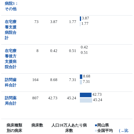
病院3：
その他
3.87
在宅療
73
3.87
1.77
1.77
養支援
病院合
計
0.42
在宅療
8
0.42
0.51
0.51
養後方
支援病
院合計
8.68
訪問歯
164
8.68
7.31
7.31
科合計
42.73
訪問薬
807
42.73
45.24
45.24
局合計
病床種類
病床数
人口10万人あたり病
■
岡山県
別の病床
床数
■
全国平均
（→比