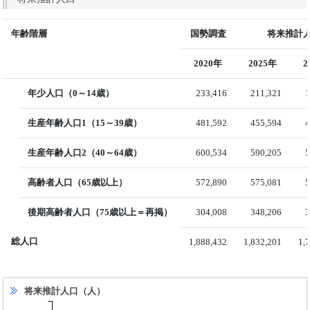
年齢階層
国勢調査
将来推計人
2020年
2025年
2
年少人口（0～14歳）
233,416
211,321
1
生産年齢人口1（15～39歳）
481,592
455,594
4
生産年齢人口2（40～64歳）
600,534
590,205
5
高齢者人口（65歳以上）
572,890
575,081
5
後期高齢者人口（75歳以上＝再掲）
304,008
348,206
3
総人口
1,888,432
1,832,201
1,
将来推計人口（人）