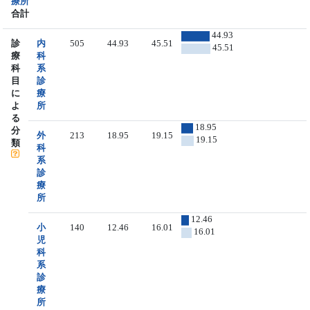
療所
合計
44.93
診
内
505
44.93
45.51
45.51
療
科
科
系
目
診
に
療
よ
所
る
18.95
分
外
213
18.95
19.15
19.15
類
科
系
診
療
所
12.46
小
140
12.46
16.01
16.01
児
科
系
診
療
所