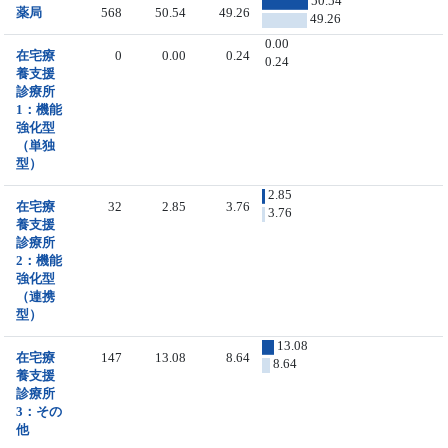
50.54
薬局
568
50.54
49.26
49.26
0.00
在宅療
0
0.00
0.24
0.24
養支援
診療所
1：機能
強化型
（単独
型）
2.85
在宅療
32
2.85
3.76
3.76
養支援
診療所
2：機能
強化型
（連携
型）
13.08
在宅療
147
13.08
8.64
8.64
養支援
診療所
3：その
他