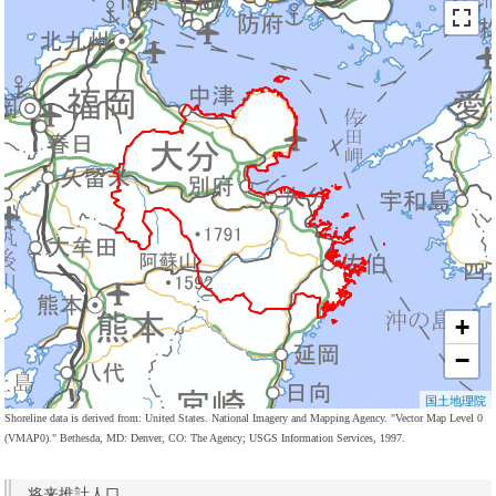
+
−
国土地理院
Shoreline data is derived from: United States. National Imagery and Mapping Agency. "Vector Map Level 0
(VMAP0)." Bethesda, MD: Denver, CO: The Agency; USGS Information Services, 1997.
将来推計人口