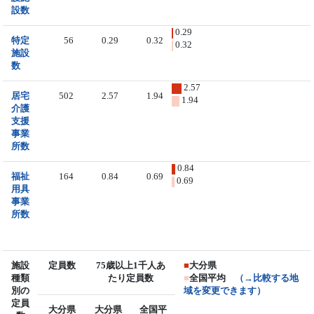
設数
0.29
特定
56
0.29
0.32
0.32
施設
数
2.57
居宅
502
2.57
1.94
1.94
介護
支援
事業
所数
0.84
福祉
164
0.84
0.69
0.69
用具
事業
所数
施設
定員数
75歳以上1千人あ
■
大分県
種類
たり定員数
■
全国平均
（→比較する地
別の
域を変更できます）
定員
大分県
大分県
全国平