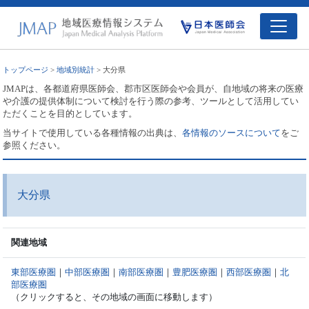
トップページ
>
地域別統計
> 大分県
JMAPは、各都道府県医師会、郡市区医師会や会員が、自地域の将来の医療
や介護の提供体制について検討を行う際の参考、ツールとして活用してい
ただくことを目的としています。
当サイトで使用している各種情報の出典は、
各情報のソースについて
をご
参照ください。
大分県
関連地域
東部医療圏
｜
中部医療圏
｜
南部医療圏
｜
豊肥医療圏
｜
西部医療圏
｜
北
部医療圏
（クリックすると、その地域の画面に移動します）