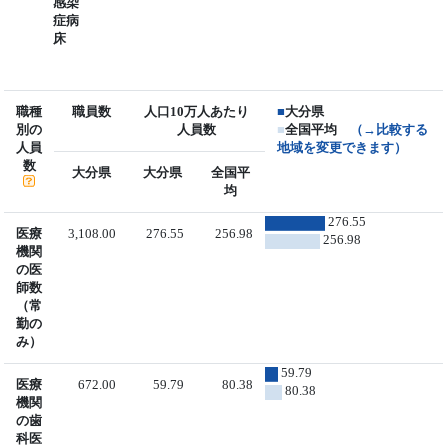
感染
症病
床
職種
職員数
人口10万人あたり
■
大分県
別の
人員数
■
全国平均
（→比較する
人員
地域を変更できます）
数
大分県
大分県
全国平
均
276.55
医療
3,108.00
276.55
256.98
256.98
機関
の医
師数
（常
勤の
み）
59.79
医療
672.00
59.79
80.38
80.38
機関
の歯
科医