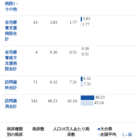
病院3：
その他
3.83
在宅療
43
3.83
1.77
1.77
養支援
病院合
計
0.36
在宅療
4
0.36
0.51
0.51
養後方
支援病
院合計
6.32
訪問歯
71
6.32
7.31
7.31
科合計
48.23
訪問薬
542
48.23
45.24
45.24
局合計
病床種類
病床数
人口10万人あたり病
■
大分県
別の病床
床数
■
全国平均
（→比