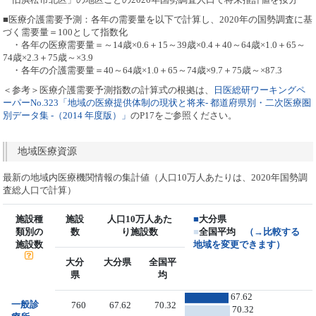
■医療介護需要予測：各年の需要量を以下で計算し、2020年の国勢調査に基
づく需要量＝100として指数化
・各年の医療需要量＝～14歳×0.6＋15～39歳×0.4＋40～64歳×1.0＋65～
74歳×2.3＋75歳～×3.9
・各年の介護需要量＝40～64歳×1.0＋65～74歳×9.7＋75歳～×87.3
＜参考＞医療介護需要予測指数の計算式の根拠は、
日医総研ワーキングペ
ーパーNo.323「地域の医療提供体制の現状と将来- 都道府県別・二次医療圏
別データ集 -（2014 年度版）」
のP17をご参照ください。
地域医療資源
最新の地域内医療機関情報の集計値（人口10万人あたりは、2020年国勢調
査総人口で計算）
施設種
施設
人口10万人あた
■
大分県
類別の
数
り施設数
■
全国平均
（→比較する
施設数
地域を変更できます）
大分
大分県
全国平
県
均
67.62
一般診
760
67.62
70.32
70.32