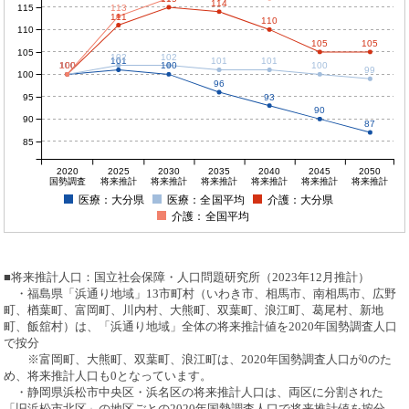
114
115
113
111
110
110
105
105
105
102
102
101
101
101
100
100
100
100
100
100
99
100
96
95
93
90
90
87
85
2020
2025
2030
2035
2040
2045
2050
国勢調査
将来推計
将来推計
将来推計
将来推計
将来推計
将来推計
医療：大分県
医療：全国平均
介護：大分県
介護：全国平均
■将来推計人口：国立社会保障・人口問題研究所（2023年12月推計）
・福島県「浜通り地域」13市町村（いわき市、相馬市、南相馬市、広野
町、楢葉町、富岡町、川内村、大熊町、双葉町、浪江町、葛尾村、新地
町、飯舘村）は、「浜通り地域」全体の将来推計値を2020年国勢調査人口
で按分
※富岡町、大熊町、双葉町、浪江町は、2020年国勢調査人口が0のた
め、将来推計人口も0となっています。
・静岡県浜松市中央区・浜名区の将来推計人口は、両区に分割された
「旧浜松市北区」の地区ごとの2020年国勢調査人口で将来推計値を按分