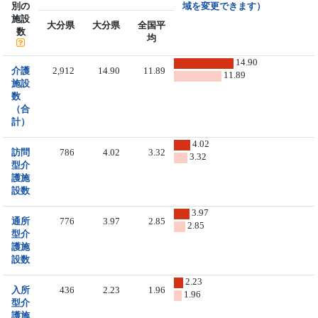
別の
域を変更できます）
施設
大分県
大分県
全国平
数
均
14.90
介護
2,912
14.90
11.89
11.89
施設
数
（合
計）
4.02
訪問
786
4.02
3.32
3.32
型介
護施
設数
3.97
通所
776
3.97
2.85
2.85
型介
護施
設数
2.23
入所
436
2.23
1.96
1.96
型介
護施