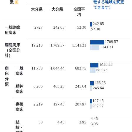
数
較する地域を変更
できます）
大分県
大分県
全国平
均
242.65
一般診療
2727
242.65
52.30
52.30
所病床
1709.57
病院病床
19,213
1,709.57
1,141.31
1141.31
（全区分
計）
1044.44
病
一般
11,738
1,044.44
683.75
683.75
床
病床
分
463.23
類
精神
5,206
463.23
245.64
245.64
病床
197.45
療養
2,219
197.45
207.97
207.97
病床
4.45
結
50
4.45
3.95
3.95
核・