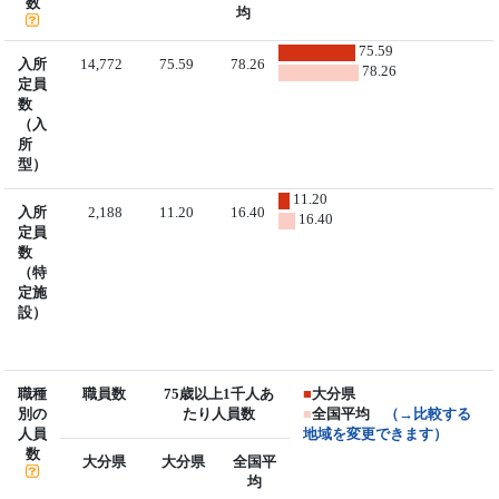
数
均
75.59
入所
14,772
75.59
78.26
78.26
定員
数
（入
所
型）
11.20
入所
2,188
11.20
16.40
16.40
定員
数
（特
定施
設）
職種
職員数
75歳以上1千人あ
■
大分県
別の
たり人員数
■
全国平均
（→比較する
人員
地域を変更できます）
数
大分県
大分県
全国平
均