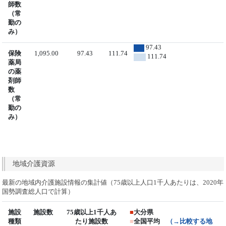
師数
（常
勤の
み）
97.43
保険
1,095.00
97.43
111.74
111.74
薬局
の薬
剤師
数
（常
勤の
み）
地域介護資源
最新の地域内介護施設情報の集計値（75歳以上人口1千人あたりは、2020年
国勢調査総人口で計算）
施設
施設数
75歳以上1千人あ
■
大分県
種類
たり施設数
■
全国平均
（→比較する地