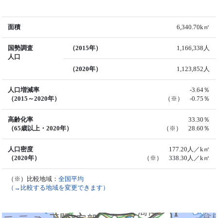
面積
6,340.70k㎡
国勢調査
（2015年）
1,166,338人
人口
（2020年）
1,123,852人
人口増減率
-3.64％
（2015～2020年）
（※） -0.75％
高齢化率
33.30％
（65歳以上・2020年）
（※） 28.60％
人口密度
177.20人／k㎡
（2020年）
（※） 338.30人／k㎡
（※）比較地域：
全国平均
（→比較する地域を変更できます）