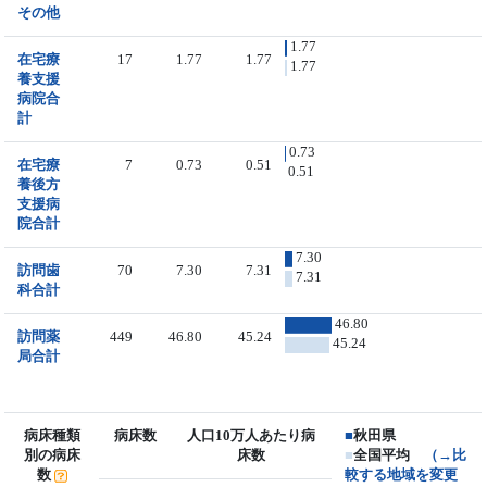
その他
1.77
在宅療
17
1.77
1.77
1.77
養支援
病院合
計
0.73
在宅療
7
0.73
0.51
0.51
養後方
支援病
院合計
7.30
訪問歯
70
7.30
7.31
7.31
科合計
46.80
訪問薬
449
46.80
45.24
45.24
局合計
病床種類
病床数
人口10万人あたり病
■
秋田県
別の病床
床数
■
全国平均
（→比
数
較する地域を変更