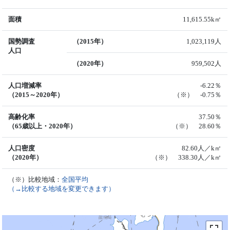
面積
11,615.55k㎡
国勢調査
（2015年）
1,023,119人
人口
（2020年）
959,502人
人口増減率
-6.22％
（2015～2020年）
（※） -0.75％
高齢化率
37.50％
（65歳以上・2020年）
（※） 28.60％
人口密度
82.60人／k㎡
（2020年）
（※） 338.30人／k㎡
（※）比較地域：
全国平均
（→比較する地域を変更できます）