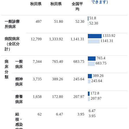
できます）
秋田県
秋田県
全国平
均
51.8
一般診療
497
51.80
52.30
52.30
所病床
1333.92
病院病床
12,799
1,333.92
1,141.31
1141.31
（全区分
計）
765.4
病
一般
7,344
765.40
683.75
683.75
床
病床
分
389.26
類
精神
3,735
389.26
245.64
245.64
病床
172.8
療養
1,658
172.80
207.97
207.97
病床
6.47
結
62
6.47
3.95
3.95
核・
感染