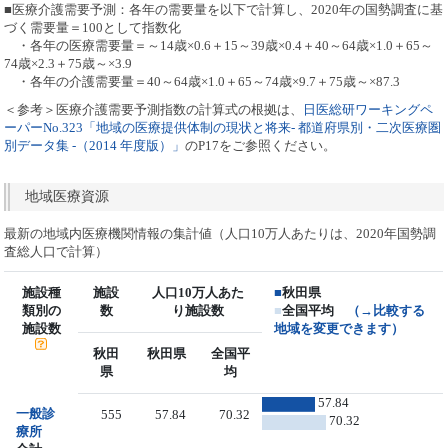
■医療介護需要予測：各年の需要量を以下で計算し、2020年の国勢調査に基
づく需要量＝100として指数化
・各年の医療需要量＝～14歳×0.6＋15～39歳×0.4＋40～64歳×1.0＋65～
74歳×2.3＋75歳～×3.9
・各年の介護需要量＝40～64歳×1.0＋65～74歳×9.7＋75歳～×87.3
＜参考＞医療介護需要予測指数の計算式の根拠は、
日医総研ワーキングペ
ーパーNo.323「地域の医療提供体制の現状と将来- 都道府県別・二次医療圏
別データ集 -（2014 年度版）」
のP17をご参照ください。
地域医療資源
最新の地域内医療機関情報の集計値（人口10万人あたりは、2020年国勢調
査総人口で計算）
施設種
施設
人口10万人あた
■
秋田県
類別の
数
り施設数
■
全国平均
（→比較する
施設数
地域を変更できます）
秋田
秋田県
全国平
県
均
57.84
一般診
555
57.84
70.32
70.32
療所