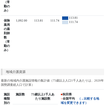
（常
勤の
み）
113.81
保険
1,092.00
113.81
111.74
111.74
薬局
の薬
剤師
数
（常
勤の
み）
地域介護資源
最新の地域内介護施設情報の集計値（75歳以上人口1千人あたりは、2020年
国勢調査総人口で計算）
施設
施設数
75歳以上1千人あ
■
秋田県
種類
たり施設数
■
全国平均
（→比較する地
別の
域を変更できます）