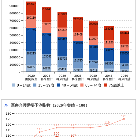
190577
900000
205446
800000
214823
169110
212573
700000
202975
150626
600000
188268
129332
318745
180444
114408
500000
291591
112027
264412
400000
111926
238858
99456
208310
300000
179775
188215
157656
163542
200000
146725
131785
114270
98326
100000
84366
92855
76858
63419
53947
48618
43754
38507
0
2020
2025
2030
2035
2040
2045
2050
国勢調査
将来推計
将来推計
将来推計
将来推計
将来推計
将来推計
0～14歳
15～39歳
40～64歳
65～74歳
75歳以上
医療介護需要予測指数（2020年実績＝100）
130
125
125
119
120
117
117
117
113
115
109
110
107
106