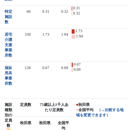
0.31
特定
60
0.31
0.32
0.32
施設
数
1.73
居宅
330
1.73
1.94
1.94
介護
支援
事業
所数
0.67
福祉
128
0.67
0.69
0.69
用具
事業
所数
施設
定員数
75歳以上1千人あ
■
秋田県
種類
たり定員数
■
全国平均
（→比較する地
別の
域を変更できます）
定員
秋田県
秋田県
全国平
数
均