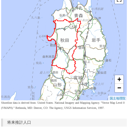
+
−
国土地理院
Shoreline data is derived from: United States. National Imagery and Mapping Agency. "Vector Map Level 0
(VMAP0)." Bethesda, MD: Denver, CO: The Agency; USGS Information Services, 1997.
将来推計人口