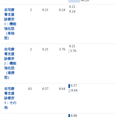
49.26
0.21
在宅療
2
0.21
0.24
0.24
養支援
診療所
1：機能
強化型
（単独
型）
0.21
在宅療
2
0.21
3.76
3.76
養支援
診療所
2：機能
強化型
（連携
型）
6.57
在宅療
63
6.57
8.64
8.64
養支援
診療所
3：その
他
6.98