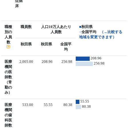
症病
床
職種
職員数
人口10万人あたり
■
秋田県
別の
人員数
■
全国平均
（→比較する
人員
地域を変更できます）
数
秋田県
秋田県
全国平
均
208.96
医療
2,005.00
208.96
256.98
256.98
機関
の医
師数
（常
勤の
み）
55.55
医療
533.00
55.55
80.38
80.38
機関
の歯
科医
師数