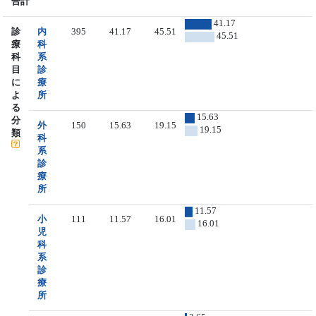
合計
41.17
診
内
395
41.17
45.51
45.51
療
科
科
系
目
診
に
療
よ
所
る
15.63
分
外
150
15.63
19.15
19.15
類
科
系
診
療
所
11.57
小
111
11.57
16.01
16.01
児
科
系
診
療
所