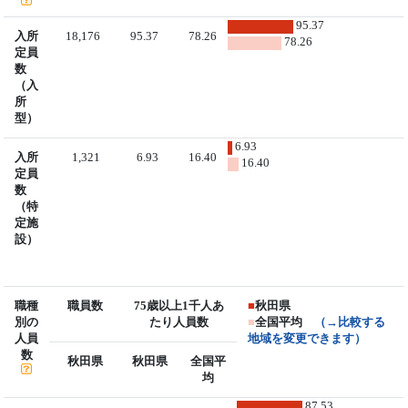
95.37
入所
18,176
95.37
78.26
78.26
定員
数
（入
所
型）
6.93
入所
1,321
6.93
16.40
16.40
定員
数
（特
定施
設）
職種
職員数
75歳以上1千人あ
■
秋田県
別の
たり人員数
■
全国平均
（→比較する
人員
地域を変更できます）
数
秋田県
秋田県
全国平
均
87.53