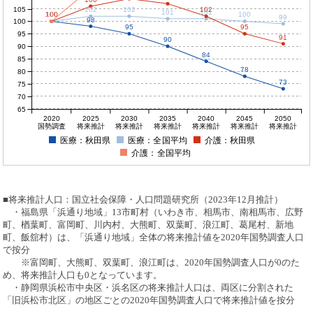
105
102
102
102
101
101
100
100
100
100
100
99
98
100
95
95
95
91
90
90
84
85
78
80
73
75
70
65
2020
2025
2030
2035
2040
2045
2050
国勢調査
将来推計
将来推計
将来推計
将来推計
将来推計
将来推計
医療：秋田県
医療：全国平均
介護：秋田県
介護：全国平均
■将来推計人口：国立社会保障・人口問題研究所（2023年12月推計）
・福島県「浜通り地域」13市町村（いわき市、相馬市、南相馬市、広野
町、楢葉町、富岡町、川内村、大熊町、双葉町、浪江町、葛尾村、新地
町、飯舘村）は、「浜通り地域」全体の将来推計値を2020年国勢調査人口
で按分
※富岡町、大熊町、双葉町、浪江町は、2020年国勢調査人口が0のた
め、将来推計人口も0となっています。
・静岡県浜松市中央区・浜名区の将来推計人口は、両区に分割された
「旧浜松市北区」の地区ごとの2020年国勢調査人口で将来推計値を按分