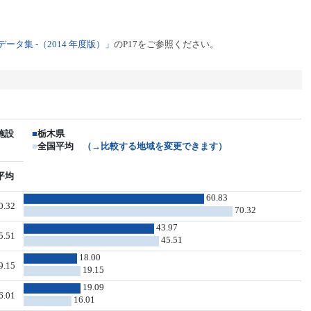
タ集 -（2014 年度版）」
のP17をご参照ください。
施設
■
栃木県
■
全国平均
（→比較する地域を変更できます）
平均
60.83
0.32
70.32
43.97
5.51
45.51
18.00
9.15
19.15
19.09
6.01
16.01