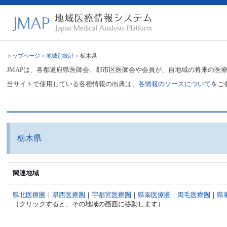
トップページ
>
地域別統計
> 栃木県
JMAPは、各都道府県医師会、郡市区医師会や会員が、自地域の将来の医
当サイトで使用している各種情報の出典は、
各情報のソースについて
をご
栃木県
関連地域
県北医療圏
｜
県西医療圏
｜
宇都宮医療圏
｜
県南医療圏
｜
両毛医療圏
｜
県
（クリックすると、その地域の画面に移動します）