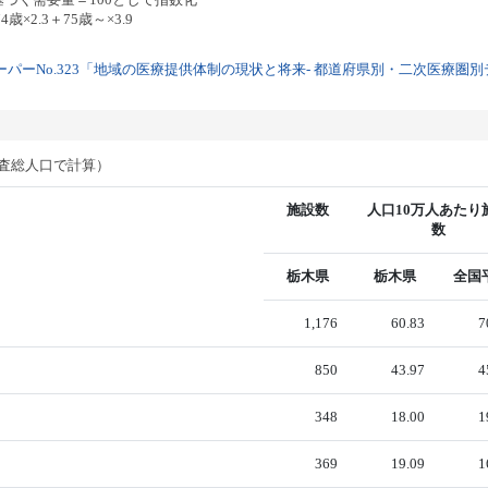
歳×2.3＋75歳～×3.9
パーNo.323「地域の医療提供体制の現状と将来- 都道府県別・二次医療圏別デー
調査総人口で計算）
施設数
人口10万人あたり
数
栃木県
栃木県
全国
1,176
60.83
7
850
43.97
4
348
18.00
1
369
19.09
1