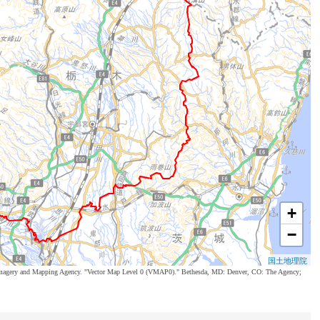
+
−
国土地理院
al Imagery and Mapping Agency. "Vector Map Level 0 (VMAP0)." Bethesda, MD: Denver, CO: The Agency;