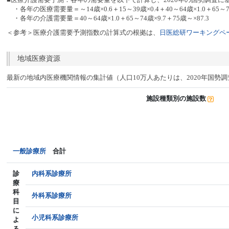
・各年の医療需要量＝～14歳×0.6＋15～39歳×0.4＋40～64歳×1.0＋65～74
・各年の介護需要量＝40～64歳×1.0＋65～74歳×9.7＋75歳～×87.3
＜参考＞医療介護需要予測指数の計算式の根拠は、
日医総研ワーキングペー
地域医療資源
最新の地域内医療機関情報の集計値（人口10万人あたりは、2020年国勢
施設種類別の施設数
一般診療所
合計
診
内科系診療所
療
科
外科系診療所
目
に
小児科系診療所
よ
る