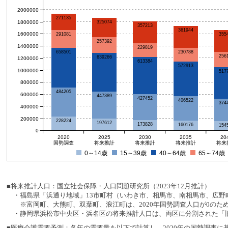
2000000
271135
1800000
325074
357213
361944
1600000
291081
355
257392
1400000
229819
658501
230788
256
639266
1200000
613384
572913
1000000
517
800000
484205
600000
447389
427452
406522
374
400000
200000
228224
197612
173828
160176
154
0
2020
2025
2030
2035
20
国勢調査
将来推計
将来推計
将来推計
将来
0～14歳
15～39歳
40～64歳
65～74歳
■将来推計人口：国立社会保障・人口問題研究所（2023年12月推計）
・福島県「浜通り地域」13市町村（いわき市、相馬市、南相馬市、広野町
※富岡町、大熊町、双葉町、浪江町は、2020年国勢調査人口が0のた
・静岡県浜松市中央区・浜名区の将来推計人口は、両区に分割された「旧
■医療介護需要予測：各年の需要量を以下で計算し、2020年の国勢調査に