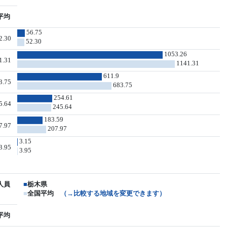
平均
56.75
2.30
52.30
1053.26
1.31
1141.31
611.9
3.75
683.75
254.61
5.64
245.64
183.59
7.97
207.97
3.15
3.95
3.95
人員
■
栃木県
■
全国平均
（→比較する地域を変更できます）
平均