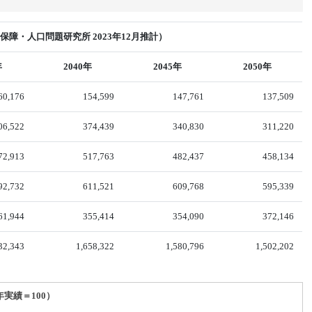
障・人口問題研究所 2023年12月推計）
年
2040年
2045年
2050年
60,176
154,599
147,761
137,509
06,522
374,439
340,830
311,220
72,913
517,763
482,437
458,134
92,732
611,521
609,768
595,339
61,944
355,414
354,090
372,146
32,343
1,658,322
1,580,796
1,502,202
年実績＝100）