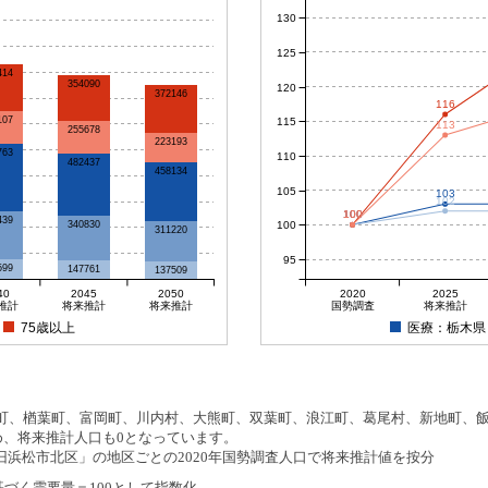
130
125
414
354090
120
372146
116
107
115
113
255678
223193
763
110
482437
458134
105
103
102
100
100
100
100
439
100
340830
311220
95
599
147761
137509
40
2045
2050
2020
2025
推計
将来推計
将来推計
国勢調査
将来推計
75歳以上
医療：栃木県
、楢葉町、富岡町、川内村、大熊町、双葉町、浪江町、葛尾村、新地町、飯舘
め、将来推計人口も0となっています。
浜松市北区」の地区ごとの2020年国勢調査人口で将来推計値を按分
基づく需要量＝100として指数化