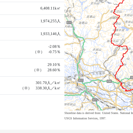
6,408.11k㎡
1,974,255人
1,933,146人
-2.08％
（※） -0.75％
29.10％
（※） 28.60％
301.70人／k㎡
（※） 338.30人／k㎡
Shoreline data is derived from: United States. Nation
USGS Information Services, 1997.