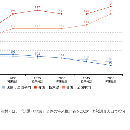
129
127
125
125
125
125
119
117
117
117
103
102
102
101
101
101
100
99
99
97
2030
2035
2040
2045
2050
将来推計
将来推計
将来推計
将来推計
将来推計
医療：全国平均
介護：栃木県
介護：全国平均
村）は、「浜通り地域」全体の将来推計値を2020年国勢調査人口で按分